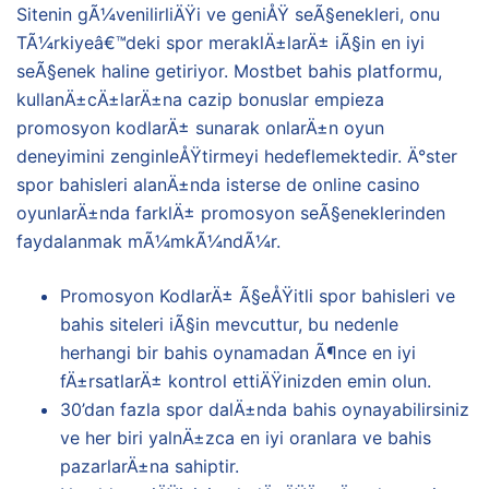
Sitenin gÃ¼venilirliÄŸi ve geniÅŸ seÃ§enekleri, onu
TÃ¼rkiyeâ€™deki spor meraklÄ±larÄ± iÃ§in en iyi
seÃ§enek haline getiriyor. Mostbet bahis platformu,
kullanÄ±cÄ±larÄ±na cazip bonuslar empieza
promosyon kodlarÄ± sunarak onlarÄ±n oyun
deneyimini zenginleÅŸtirmeyi hedeflemektedir. Ä°ster
spor bahisleri alanÄ±nda isterse de online casino
oyunlarÄ±nda farklÄ± promosyon seÃ§eneklerinden
faydalanmak mÃ¼mkÃ¼ndÃ¼r.
Promosyon KodlarÄ± Ã§eÅŸitli spor bahisleri ve
bahis siteleri iÃ§in mevcuttur, bu nedenle
herhangi bir bahis oynamadan Ã¶nce en iyi
fÄ±rsatlarÄ± kontrol ettiÄŸinizden emin olun.
30’dan fazla spor dalÄ±nda bahis oynayabilirsiniz
ve her biri yalnÄ±zca en iyi oranlara ve bahis
pazarlarÄ±na sahiptir.