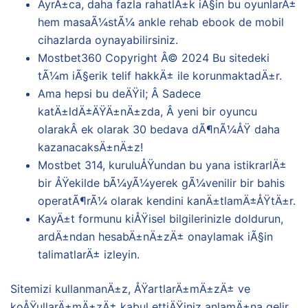
AyrÄ±ca, daha fazla rahatlÄ±k iÃ§in bu oyunlarÄ±
hem masaÃ¼stÃ¼ ankle rehab ebook de mobil
cihazlarda oynayabilirsiniz.
Mostbet360 Copyright Â© 2024 Bu sitedeki
tÃ¼m iÃ§erik telif hakkÄ± ile korunmaktadÄ±r.
Ama hepsi bu deÄŸil; Â Sadece
katÄ±ldÄ±ÄŸÄ±nÄ±zda, Â yeni bir oyuncu
olarakÂ ek olarak 30 bedava dÃ¶nÃ¼ÅŸ daha
kazanacaksÄ±nÄ±z!
Mostbet 314, kuruluÅŸundan bu yana istikrarlÄ±
bir ÅŸekilde bÃ¼yÃ¼yerek gÃ¼venilir bir bahis
operatÃ¶rÃ¼ olarak kendini kanÄ±tlamÄ±ÅŸtÄ±r.
KayÄ±t formunu kiÅŸisel bilgilerinizle doldurun,
ardÄ±ndan hesabÄ±nÄ±zÄ± onaylamak iÃ§in
talimatlarÄ± izleyin.
Sitemizi kullanmanÄ±z, ÅŸartlarÄ±mÄ±zÄ± ve
koÅŸullarÄ±mÄ±zÄ± kabul ettiÄŸiniz anlamÄ±na gelir.