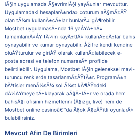
iÃ§in uygulamada Ã§evrimiÃ§i yayÄ±nlar mevcuttur.
Uygulamadaki hesaplarÄ±nda» «oturum aÃ§mÄ±ÅŸ
olan tÃ¼m kullanÄ±cÄ±lar bunlarÄ± gÃ¶rebilir.
Mostbet uygulamasÄ±nda 16 yaÅŸÄ±nÄ±
tamamlamÄ±ÅŸ tÃ¼m kayÄ±tlÄ± kullanÄ±cÄ±lar bahis
oynayabilir ve kumar oynayabilir. Åžifre kendi kendine
oluÅŸturulur ve giriÅŸ olarak kullanÄ±labilecek e-
posta adresi ve telefon numarasÄ± profilde
belirtilebilir. Uygulama, Mostbet iÃ§in geleneksel mavi-
turuncu renklerde tasarlanmÄ±ÅŸtÄ±r. ProgramÄ±n
bÃªtisier menÃ¼sÃ¼ sol Ã¼st kÃ¶ÅŸedeki
dÃ¼ÄŸmeye tÄ±klayarak aÃ§Ä±lÄ±r ve orada hem
bahisÃ§i ofisinin hizmetlerini (Ã§izgi, live) hem de
Mostbet online casinoâ€™da Ã§ok Ã§eÅŸitli oyunlarÄ±
bulabilirsiniz.
Mevcut Afin De Birimleri