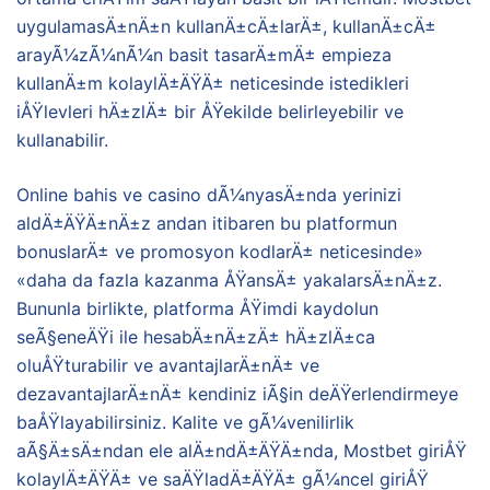
uygulamasÄ±nÄ±n kullanÄ±cÄ±larÄ±, kullanÄ±cÄ±
arayÃ¼zÃ¼nÃ¼n basit tasarÄ±mÄ± empieza
kullanÄ±m kolaylÄ±ÄŸÄ± neticesinde istedikleri
iÅŸlevleri hÄ±zlÄ± bir ÅŸekilde belirleyebilir ve
kullanabilir.
Online bahis ve casino dÃ¼nyasÄ±nda yerinizi
aldÄ±ÄŸÄ±nÄ±z andan itibaren bu platformun
bonuslarÄ± ve promosyon kodlarÄ± neticesinde»
«daha da fazla kazanma ÅŸansÄ± yakalarsÄ±nÄ±z.
Bununla birlikte, platforma ÅŸimdi kaydolun
seÃ§eneÄŸi ile hesabÄ±nÄ±zÄ± hÄ±zlÄ±ca
oluÅŸturabilir ve avantajlarÄ±nÄ± ve
dezavantajlarÄ±nÄ± kendiniz iÃ§in deÄŸerlendirmeye
baÅŸlayabilirsiniz. Kalite ve gÃ¼venilirlik
aÃ§Ä±sÄ±ndan ele alÄ±ndÄ±ÄŸÄ±nda, Mostbet giriÅŸ
kolaylÄ±ÄŸÄ± ve saÄŸladÄ±ÄŸÄ± gÃ¼ncel giriÅŸ