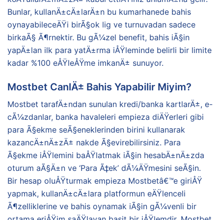
Bunlar, kullanÄ±cÄ±larÄ±n bu kumarhanede bahis
oynayabileceÄŸi birÃ§ok lig ve turnuvadan sadece
birkaÃ§ Ã¶rnektir. Bu gÃ¼zel benefit, bahis iÃ§in
yapÄ±lan ilk para yatÄ±rma iÅŸleminde belirli bir limite
kadar %100 eÅŸleÅŸme imkanÄ± sunuyor.
Mostbet CanlÄ± Bahis Yapabilir Miyim?
Mostbet tarafÄ±ndan sunulan kredi/banka kartlarÄ±, e-
cÃ¼zdanlar, banka havaleleri empieza diÄŸerleri gibi
para Ã§ekme seÃ§eneklerinden birini kullanarak
kazancÄ±nÄ±zÄ± nakde Ã§evirebilirsiniz. Para
Ã§ekme iÅŸlemini baÅŸlatmak iÃ§in hesabÄ±nÄ±zda
oturum aÃ§Ä±n ve ‘Para Ã‡ek’ dÃ¼ÄŸmesini seÃ§in.
Bir hesap oluÅŸturmak empieza Mostbetâ€™e giriÅŸ
yapmak, kullanÄ±cÄ±lara platformun eÄŸlenceli
Ã¶zelliklerine ve bahis oynamak iÃ§in gÃ¼venli bir
ortama eriÅŸim saÄŸlayan basit bir iÅŸlemdir. Mostbet