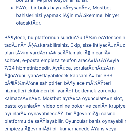
EÄŸer bir boks hayranÄ±ysanÄ±z, Mostbet
bahislerinizi yapmak iÃ§in mÃ¼kemmel bir yer
olacaktÄ±r.
BÃ¶ylece, bu platformun sunduÄŸu tÃ¼m eÄŸlencenin
tadÄ±nÄ± Ã§Ä±karabilirsiniz. Ekip, size ihtiyacÄ±nÄ±z
olan tÃ¼m yardÄ±mÄ± saÄŸlamak iÃ§in canlÄ±
sohbet, e-posta empieza telefon aracÄ±lÄ±ÄŸÄ±yla
7/24 hizmetinizdedir. AyrÄ±ca, sorularÄ±nÄ±zÄ±n
Ã§oÄŸunu yanÄ±tlayabilecek kapsamlÄ± bir SSS
bÃ¶lÃ¼mÃ¼ne sahiptirler, bÃ¶ylece mÃ¼ÅŸteri
hizmetleri ekibinden bir yanÄ±t beklemek zorunda
kalmazsÄ±nÄ±z. Mostbet ayrÄ±ca oyuncularÄ±n slot,
pasta oyunlarÄ±, video online poker ve canlÄ± krupiye
oyunlarÄ± oynayabileceÄŸi bir Ã§evrimiÃ§i casino
platformu da saÄŸlayabilir. Oyuncular bahis oynayabilir
empieza Ã§evrimiÃ§i bir kumarhanede ÅŸans veya