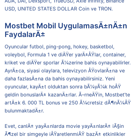
ADA, DAI, Dexsport, TrueUSD, Axie Infinity, Binance
USD, UNITED STATES DOLLAR Coin ve TRON.
Mostbet Mobil UygulamasÄ±nÄ±n
FaydalarÄ±
Oyuncular futbol, ping-pong, hokey, basketbol,
voleybol, Formula 1 ve diÄŸer yarÄ±ÅŸlar, container,
kriket ve diÄŸer sporlar Ã¼zerine bahis oynayabilirler.
AyrÄ±ca, siyasi olaylara, televizyon ÅŸovlarÄ±na ve
daha fazlasÄ±na da bahis oynayabilirsiniz. Yeni
oyuncular, kayÄ±t olduktan sonra bÃ¼yÃ¼k hoÅŸ
geldin bonuslarÄ± kazanÄ±rlar. Ã–rneÄŸin, Mostbet’te
artÄ±k 6. 000 TL bonus ve 250 Ã¼cretsiz dÃ¶nÃ¼ÅŸ
bulunmaktadÄ±r.
Evet, canlÄ± yayÄ±nlarda movie yayÄ±nlarÄ± iÃ§in
Ã¶zel bir simgeyle iÅŸaretlenmiÅŸ bazÄ± etkinlikler