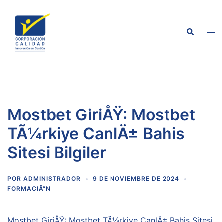
Saltar
al
Buscar
contenido
Alte
men
Mostbet GiriÅŸ: Mostbet
TÃ¼rkiye CanlÄ± Bahis
Sitesi Bilgiler
POR
ADMINISTRADOR
9 DE NOVIEMBRE DE 2024
FORMACIÃ“N
Mostbet GiriÅŸ: Mostbet TÃ¼rkiye CanlÄ± Bahis Sitesi