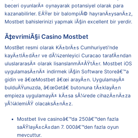
beceri oyunlarÄ± oynayarak potansiyel olarak para
kazanabilirler. EÄŸer bir balompiÃ© hayranÄ±ysanÄ±z,
Mostbet bahislerinizi yapmak iÃ§in excellent bir yerdir.
Ã‡evrimiÃ§i Casino Mostbet
MostBet resmi olarak KÄ±brÄ±s Cumhuriyeti’nde
kayÄ±tlÄ±dÄ±r ve dÃ¼zenleyici Curacao tarafÄ±ndan
uluslararasÄ± olarak lisanslanmÄ±ÅŸtÄ±r. Mostbet iOS
uygulamasÄ±nÄ± indirmek iÃ§in Software Storeâ€™a
gidin ve â€œMostbet â€œi arayÄ±n. UygulamayÄ±
bulduÄŸunuzda, â€œGetâ€ butonuna tÄ±klayÄ±n
empieza uygulamayÄ± kÄ±sa sÃ¼rede cihazÄ±nÄ±za
yÃ¼klemiÅŸ olacaksÄ±nÄ±z.
Mostbet live casinoâ€™da 250â€™den fazla
saÄŸlayÄ±cÄ±dan 7. 000â€™den fazla oyun
mevcuttur.