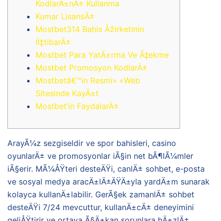
KodlarÄ±nÄ± Kullanma
Kumar LisansÄ±
Mostbet314 Bahis Åžirketinin
IÌ‡tibarÄ±
Mostbet Para YatÄ±rma Ve Ã‡ekme
Mostbet Promosyon KodlarÄ±
Mostbetâ€™in Resmi» «Web
Sitesinde KayÄ±t
Mostbet’in FaydalarÄ±
ArayÃ¼z sezgiseldir ve spor bahisleri, casino
oyunlarÄ± ve promosyonlar iÃ§in net bÃ¶lÃ¼mler
iÃ§erir. MÃ¼ÅŸteri desteÄŸi, canlÄ± sohbet, e-posta
ve sosyal medya aracÄ±lÄ±ÄŸÄ±yla yardÄ±m sunarak
kolayca kullanÄ±labilir. GerÃ§ek zamanlÄ± sohbet
desteÄŸi 7/24 mevcuttur, kullanÄ±cÄ± deneyimini
geliÅŸtirir ve ortaya Ã§Ä±kan sorunlara hÄ±zlÄ±