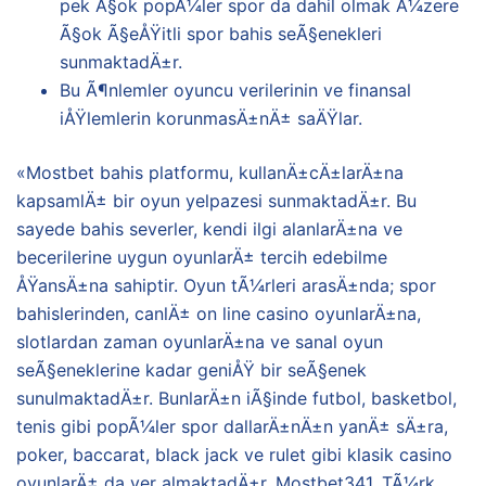
pek Ã§ok popÃ¼ler spor da dahil olmak Ã¼zere
Ã§ok Ã§eÅŸitli spor bahis seÃ§enekleri
sunmaktadÄ±r.
Bu Ã¶nlemler oyuncu verilerinin ve finansal
iÅŸlemlerin korunmasÄ±nÄ± saÄŸlar.
«Mostbet bahis platformu, kullanÄ±cÄ±larÄ±na
kapsamlÄ± bir oyun yelpazesi sunmaktadÄ±r. Bu
sayede bahis severler, kendi ilgi alanlarÄ±na ve
becerilerine uygun oyunlarÄ± tercih edebilme
ÅŸansÄ±na sahiptir. Oyun tÃ¼rleri arasÄ±nda; spor
bahislerinden, canlÄ± on line casino oyunlarÄ±na,
slotlardan zaman oyunlarÄ±na ve sanal oyun
seÃ§eneklerine kadar geniÅŸ bir seÃ§enek
sunulmaktadÄ±r. BunlarÄ±n iÃ§inde futbol, basketbol,
tenis gibi popÃ¼ler spor dallarÄ±nÄ±n yanÄ± sÄ±ra,
poker, baccarat, black jack ve rulet gibi klasik casino
oyunlarÄ± da yer almaktadÄ±r. Mostbet341, TÃ¼rk