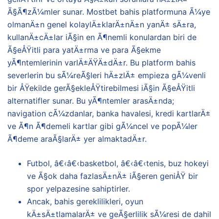
Ã§Ã¶zÃ¼mler sunar. Mostbet bahis platformuna Ã¼ye
olmanÄ±n genel kolaylÄ±klarÄ±nÄ±n yanÄ± sÄ±ra,
kullanÄ±cÄ±lar iÃ§in en Ã¶nemli konulardan biri de
Ã§eÅŸitli para yatÄ±rma ve para Ã§ekme
yÃ¶ntemlerinin varlÄ±ÄŸÄ±dÄ±r. Bu platform bahis
severlerin bu sÃ¼reÃ§leri hÄ±zlÄ± empieza gÃ¼venli
bir ÅŸekilde gerÃ§ekleÅŸtirebilmesi iÃ§in Ã§eÅŸitli
alternatifler sunar. Bu yÃ¶ntemler arasÄ±nda;
navigation cÃ¼zdanlar, banka havalesi, kredi kartlarÄ±
ve Ã¶n Ã¶demeli kartlar gibi gÃ¼ncel ve popÃ¼ler
Ã¶deme araÃ§larÄ± yer almaktadÄ±r.
Futbol, â€‹â€‹basketbol, â€‹â€‹tenis, buz hokeyi
ve Ã§ok daha fazlasÄ±nÄ± iÃ§eren geniÅŸ bir
spor yelpazesine sahiptirler.
Ancak, bahis gereklilikleri, oyun
kÄ±sÄ±tlamalarÄ± ve geÃ§erlilik sÃ¼resi de dahil