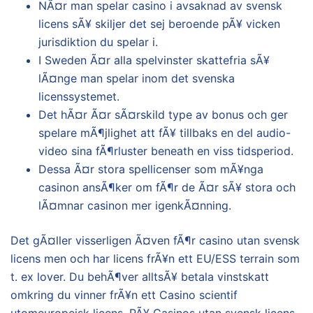
NÃ¤r man spelar casino i avsaknad av svensk
licens sÃ¥ skiljer det sej beroende pÃ¥ vicken
jurisdiktion du spelar i.
I Sweden Ã¤r alla spelvinster skattefria sÃ¥
lÃ¤nge man spelar inom det svenska
licenssystemet.
Det hÃ¤r Ã¤r sÃ¤rskild type av bonus och ger
spelare mÃ¶jlighet att fÃ¥ tillbaks en del audio-
video sina fÃ¶rluster beneath en viss tidsperiod.
Dessa Ã¤r stora spellicenser som mÃ¥nga
casinon ansÃ¶ker om fÃ¶r de Ã¤r sÃ¥ stora och
lÃ¤mnar casinon mer igenkÃ¤nning.
Det gÃ¤ller visserligen Ã¤ven fÃ¶r casino utan svensk
licens men och har licens frÃ¥n ett EU/ESS terrain som
t. ex lover. Du behÃ¶ver alltsÃ¥ betala vinstskatt
omkring du vinner frÃ¥n ett Casino scientif
utomeuropeisk licens. PÃ¥ Casinos utan svensk licens