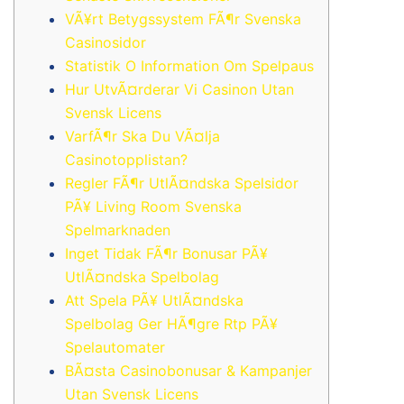
VÃ¥rt Betygssystem FÃ¶r Svenska
Casinosidor
Statistik O Information Om Spelpaus
Hur UtvÃ¤rderar Vi Casinon Utan
Svensk Licens
VarfÃ¶r Ska Du VÃ¤lja
Casinotopplistan?
Regler FÃ¶r UtlÃ¤ndska Spelsidor
PÃ¥ Living Room Svenska
Spelmarknaden
Inget Tidak FÃ¶r Bonusar PÃ¥
UtlÃ¤ndska Spelbolag
Att Spela PÃ¥ UtlÃ¤ndska
Spelbolag Ger HÃ¶gre Rtp PÃ¥
Spelautomater
BÃ¤sta Casinobonusar & Kampanjer
Utan Svensk Licens