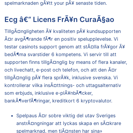
spelmarknaden gÃ¥tt your pÃ¥ senaste tiden.
Ecg â€“ Licens FrÃ¥n CuraÃ§ao
TillgÃ¤ngligheten Ã¥ kvaliteten pÃ¥ kundsupporten
Ã¤r avgÃ¶rande fÃ¶r en positiv spelupplevelse. Vi
testar casinots support genom att stÃ¤lla frÃ¥gor Ã¥
bedÃ¶ma svarstider 6 kompetens. Vi servir till att
supporten finns tillgÃ¤nglig by means of flera kanaler,
och livechatt, e-post och telefon, och att den Ã¤r
tillgÃ¤nglig pÃ¥ flera sprÃ¥k, inklusive svenska. Vi
kontrollerar vilka insÃ¤ttnings- och uttagsalternativ
som erbjuds, inklusive e-plÃ¥nbÃ¶cker,
bankÃ¶verfÃ¶ringar, kreditkort 6 kryptovalutor.
Spelpaus Ã¤r sobre viktig del utav Sveriges
anstrÃ¤ngningar att lyckas skapa en sÃ¤krare
spelmarknad, men tjÃ¤nsten har sina»