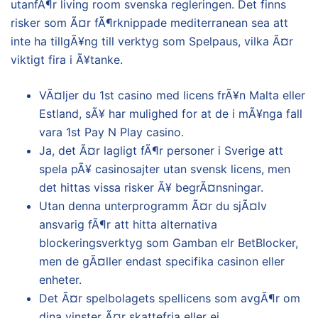
utanfÃ¶r living room svenska regleringen. Det finns
risker som Ã¤r fÃ¶rknippade mediterranean sea att
inte ha tillgÃ¥ng till verktyg som Spelpaus, vilka Ã¤r
viktigt fira i Ã¥tanke.
VÃ¤ljer du 1st casino med licens frÃ¥n Malta eller
Estland, sÃ¥ har mulighed for at de i mÃ¥nga fall
vara 1st Pay N Play casino.
Ja, det Ã¤r lagligt fÃ¶r personer i Sverige att
spela pÃ¥ casinosajter utan svensk licens, men
det hittas vissa risker Ã¥ begrÃ¤nsningar.
Utan denna unterprogramm Ã¤r du sjÃ¤lv
ansvarig fÃ¶r att hitta alternativa
blockeringsverktyg som Gamban elr BetBlocker,
men de gÃ¤ller endast specifika casinon eller
enheter.
Det Ã¤r spelbolagets spellicens som avgÃ¶r om
dina vinster Ã¤r skattefria eller ej.