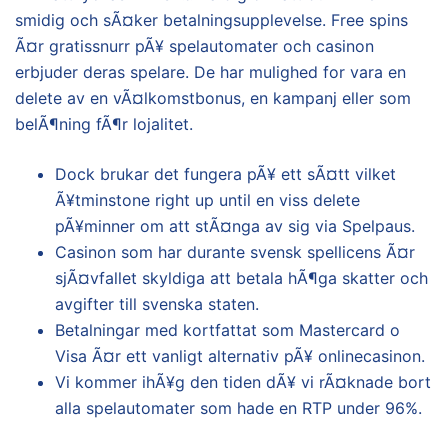
smidig och sÃ¤ker betalningsupplevelse. Free spins
Ã¤r gratissnurr pÃ¥ spelautomater och casinon
erbjuder deras spelare. De har mulighed for vara en
delete av en vÃ¤lkomstbonus, en kampanj eller som
belÃ¶ning fÃ¶r lojalitet.
Dock brukar det fungera pÃ¥ ett sÃ¤tt vilket
Ã¥tminstone right up until en viss delete
pÃ¥minner om att stÃ¤nga av sig via Spelpaus.
Casinon som har durante svensk spellicens Ã¤r
sjÃ¤vfallet skyldiga att betala hÃ¶ga skatter och
avgifter till svenska staten.
Betalningar med kortfattat som Mastercard o
Visa Ã¤r ett vanligt alternativ pÃ¥ onlinecasinon.
Vi kommer ihÃ¥g den tiden dÃ¥ vi rÃ¤knade bort
alla spelautomater som hade en RTP under 96%.