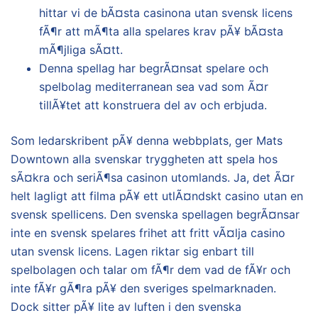
hittar vi de bÃ¤sta casinona utan svensk licens
fÃ¶r att mÃ¶ta alla spelares krav pÃ¥ bÃ¤sta
mÃ¶jliga sÃ¤tt.
Denna spellag har begrÃ¤nsat spelare och
spelbolag mediterranean sea vad som Ã¤r
tillÃ¥tet att konstruera del av och erbjuda.
Som ledarskribent pÃ¥ denna webbplats, ger Mats
Downtown alla svenskar tryggheten att spela hos
sÃ¤kra och seriÃ¶sa casinon utomlands. Ja, det Ã¤r
helt lagligt att filma pÃ¥ ett utlÃ¤ndskt casino utan en
svensk spellicens. Den svenska spellagen begrÃ¤nsar
inte en svensk spelares frihet att fritt vÃ¤lja casino
utan svensk licens. Lagen riktar sig enbart till
spelbolagen och talar om fÃ¶r dem vad de fÃ¥r och
inte fÃ¥r gÃ¶ra pÃ¥ den sveriges spelmarknaden.
Dock sitter pÃ¥ lite av luften i den svenska