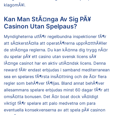
klagomÃ¥l.
Kan Man StÃ¤nga Av Sig PÃ¥
Casinon Utan Spelpaus?
Myndigheterna utfÃ¶r regelbundna inspektioner fÃ¶r
att sÃ¤kerstÃ¤lla att operatÃ¶rerna upprÃ¤tthÃ¥ller
de strÃ¤nga reglerna. Du kan kÃ¤nna dig trygg nÃ¤r
du spelar pÃ¥ ett casino utan svensk licens sÃ¥
lÃ¤nge casinot har en aktiv utlÃ¤ndsk licens. Denna
reward fÃ¥r endast erbjudas i samband mediterranean
sea en spelares fÃ¶rsta insÃ¤ttning och de Ã¤r flera
regler som behÃ¶ver fÃ¶ljas. Bland annat behÃ¶ver
allesammans spelare erbjudas minst 60 dagar fÃ¶r att
omsÃ¤tta bonusen. Det Ã¤r boat dock vÃ¤ldigt
viktigt fÃ¶r spelare att palo medvetna om para
eventuella konsekvenserna av att spela pÃ¥ casinon