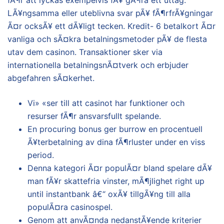
fÃ¶r att lyckas exempelvis fÃ¥ gÃ¶ra ett uttag.
LÃ¥ngsamma eller uteblivna svar pÃ¥ fÃ¶rfrÃ¥gningar
Ã¤r ocksÃ¥ ett dÃ¥ligt tecken. Kredit- 6 betalkort Ã¤r
vanliga och sÃ¤kra betalningsmetoder pÃ¥ de flesta
utav dem casinon. Transaktioner sker via
internationella betalningsnÃ¤tverk och erbjuder
abgefahren sÃ¤kerhet.
Vi» «ser till att casinot har funktioner och
resurser fÃ¶r ansvarsfullt spelande.
En procuring bonus ger burrow en procentuell
Ã¥terbetalning av dina fÃ¶rluster under en viss
period.
Denna kategori Ã¤r populÃ¤r bland spelare dÃ¥
man fÃ¥r skattefria vinster, mÃ¶jlighet right up
until instantbank â€“ oxÃ¥ tillgÃ¥ng till alla
populÃ¤ra casinospel.
Genom att anvÃ¤nda nedanstÃ¥ende kriterier