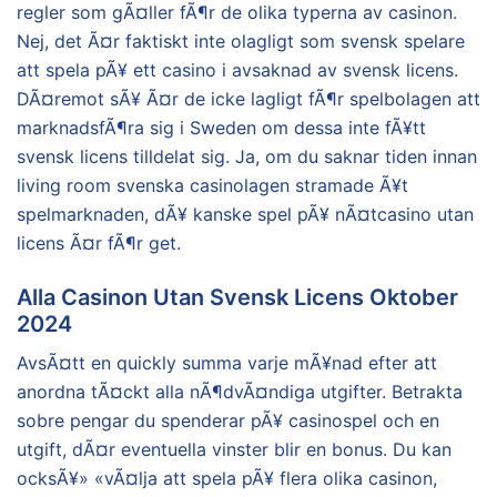
regler som gÃ¤ller fÃ¶r de olika typerna av casinon.
Nej, det Ã¤r faktiskt inte olagligt som svensk spelare
att spela pÃ¥ ett casino i avsaknad av svensk licens.
DÃ¤remot sÃ¥ Ã¤r de icke lagligt fÃ¶r spelbolagen att
marknadsfÃ¶ra sig i Sweden om dessa inte fÃ¥tt
svensk licens tilldelat sig. Ja, om du saknar tiden innan
living room svenska casinolagen stramade Ã¥t
spelmarknaden, dÃ¥ kanske spel pÃ¥ nÃ¤tcasino utan
licens Ã¤r fÃ¶r get.
Alla Casinon Utan Svensk Licens Oktober
2024
AvsÃ¤tt en quickly summa varje mÃ¥nad efter att
anordna tÃ¤ckt alla nÃ¶dvÃ¤ndiga utgifter. Betrakta
sobre pengar du spenderar pÃ¥ casinospel och en
utgift, dÃ¤r eventuella vinster blir en bonus. Du kan
ocksÃ¥» «vÃ¤lja att spela pÃ¥ flera olika casinon,