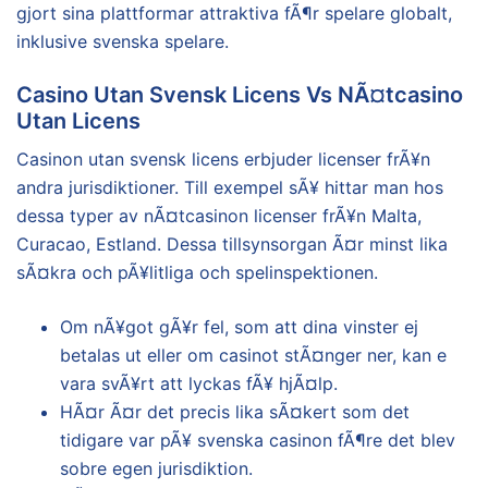
gjort sina plattformar attraktiva fÃ¶r spelare globalt,
inklusive svenska spelare.
Casino Utan Svensk Licens Vs NÃ¤tcasino
Utan Licens
Casinon utan svensk licens erbjuder licenser frÃ¥n
andra jurisdiktioner. Till exempel sÃ¥ hittar man hos
dessa typer av nÃ¤tcasinon licenser frÃ¥n Malta,
Curacao, Estland. Dessa tillsynsorgan Ã¤r minst lika
sÃ¤kra och pÃ¥litliga och spelinspektionen.
Om nÃ¥got gÃ¥r fel, som att dina vinster ej
betalas ut eller om casinot stÃ¤nger ner, kan e
vara svÃ¥rt att lyckas fÃ¥ hjÃ¤lp.
HÃ¤r Ã¤r det precis lika sÃ¤kert som det
tidigare var pÃ¥ svenska casinon fÃ¶re det blev
sobre egen jurisdiktion.