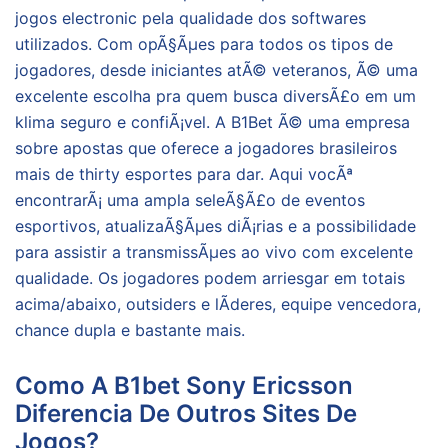
jogos electronic pela qualidade dos softwares
utilizados. Com opÃ§Ãµes para todos os tipos de
jogadores, desde iniciantes atÃ© veteranos, Ã© uma
excelente escolha pra quem busca diversÃ£o em um
klima seguro e confiÃ¡vel. A B1Bet Ã© uma empresa
sobre apostas que oferece a jogadores brasileiros
mais de thirty esportes para dar. Aqui vocÃª
encontrarÃ¡ uma ampla seleÃ§Ã£o de eventos
esportivos, atualizaÃ§Ãµes diÃ¡rias e a possibilidade
para assistir a transmissÃµes ao vivo com excelente
qualidade. Os jogadores podem arriesgar em totais
acima/abaixo, outsiders e lÃ­deres, equipe vencedora,
chance dupla e bastante mais.
Como A B1bet Sony Ericsson
Diferencia De Outros Sites De
Jogos?