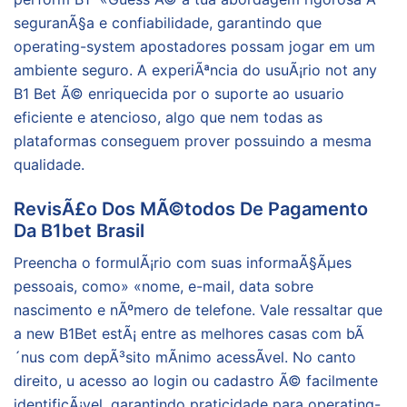
seguranÃ§a e confiabilidade, garantindo que
operating-system apostadores possam jogar em um
ambiente seguro. A experiÃªncia do usuÃ¡rio not any
B1 Bet Ã© enriquecida por o suporte ao usuario
eficiente e atencioso, algo que nem todas as
plataformas conseguem prover possuindo a mesma
qualidade.
RevisÃ£o Dos MÃ©todos De Pagamento
Da B1bet Brasil
Preencha o formulÃ¡rio com suas informaÃ§Ãµes
pessoais, como» «nome, e-mail, data sobre
nascimento e nÃºmero de telefone. Vale ressaltar que
a new B1Bet estÃ¡ entre as melhores casas com bÃ
´nus com depÃ³sito mÃ­nimo acessÃ­vel. No canto
direito, u acesso ao login ou cadastro Ã© facilmente
identificÃ¡vel, garantindo praticidade para operating-