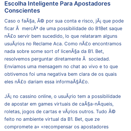
Escolha Inteligente Para Apostadores
Conscientes
Caso o faÃ§a, Ã© por sua conta e risco, jÃ¡ que pode
ficar Ã mercÃª de uma possibilidade do B1Bet saque
nÃ£o servir bem sucedido, lo que relataram alguns
usuÃ¡rios no Reclame Aca. Como nÃ£o encontramos
nada sobre some sort of licenÃ§a da B1. Bet,
resolvemos perguntar diretamente Ã sociedad.
Enviamos uma mensagem no chat ao vivo e to que
obtivemos foi uma negativa bem clara de os quais
eles nÃ£o dariam essa informaÃ§Ã£o.
JÃ¡ no cassino online, o usuÃ¡rio tem a possibilidade
de apostar em games virtuais de caÃ§a-nÃ­queis,
roletas, jogos de cartas e vÃ¡rios outros. Tudo Ã©
feito no ambiente virtual da B1. Bet, que ze
compromete a» «recompensar os apostadores