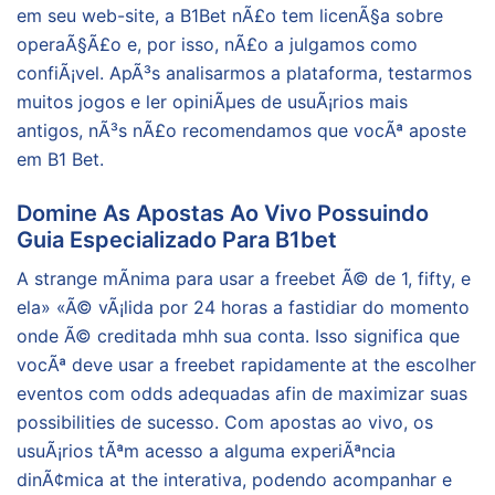
em seu web-site, a B1Bet nÃ£o tem licenÃ§a sobre
operaÃ§Ã£o e, por isso, nÃ£o a julgamos como
confiÃ¡vel. ApÃ³s analisarmos a plataforma, testarmos
muitos jogos e ler opiniÃµes de usuÃ¡rios mais
antigos, nÃ³s nÃ£o recomendamos que vocÃª aposte
em B1 Bet.
Domine As Apostas Ao Vivo Possuindo
Guia Especializado Para B1bet
A strange mÃ­nima para usar a freebet Ã© de 1, fifty, e
ela» «Ã© vÃ¡lida por 24 horas a fastidiar do momento
onde Ã© creditada mhh sua conta. Isso significa que
vocÃª deve usar a freebet rapidamente at the escolher
eventos com odds adequadas afin de maximizar suas
possibilities de sucesso. Com apostas ao vivo, os
usuÃ¡rios tÃªm acesso a alguma experiÃªncia
dinÃ¢mica at the interativa, podendo acompanhar e