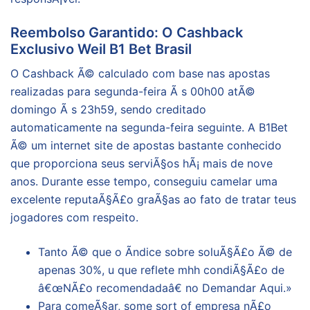
Reembolso Garantido: O Cashback
Exclusivo Weil B1 Bet Brasil
O Cashback Ã© calculado com base nas apostas
realizadas para segunda-feira Ã s 00h00 atÃ©
domingo Ã s 23h59, sendo creditado
automaticamente na segunda-feira seguinte. A B1Bet
Ã© um internet site de apostas bastante conhecido
que proporciona seus serviÃ§os hÃ¡ mais de nove
anos. Durante esse tempo, conseguiu camelar uma
excelente reputaÃ§Ã£o graÃ§as ao fato de tratar teus
jogadores com respeito.
Tanto Ã© que o Ã­ndice sobre soluÃ§Ã£o Ã© de
apenas 30%, u que reflete mhh condiÃ§Ã£o de
â€œNÃ£o recomendadaâ€ no Demandar Aqui.»
Para comeÃ§ar, some sort of empresa nÃ£o