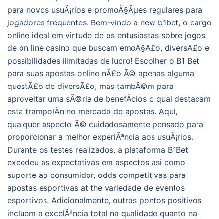
para novos usuÃ¡rios e promoÃ§Ãµes regulares para
jogadores frequentes. Bem-vindo a new b1bet, o cargo
online ideal em virtude de os entusiastas sobre jogos
de on line casino que buscam emoÃ§Ã£o, diversÃ£o e
possibilidades ilimitadas de lucro! Escolher o B1 Bet
para suas apostas online nÃ£o Ã© apenas alguma
questÃ£o de diversÃ£o, mas tambÃ©m para
aproveitar uma sÃ©rie de benefÃ­cios o qual destacam
esta trampolÃ­n no mercado de apostas. Aqui,
qualquer aspecto Ã© cuidadosamente pensado para
proporcionar a melhor experiÃªncia aos usuÃ¡rios.
Durante os testes realizados, a plataforma B1Bet
excedeu as expectativas em aspectos asi como
suporte ao consumidor, odds competitivas para
apostas esportivas at the variedade de eventos
esportivos. Adicionalmente, outros pontos positivos
incluem a excelÃªncia total na qualidade quanto na