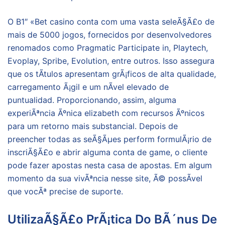
O B1″ «Bet casino conta com uma vasta seleÃ§Ã£o de
mais de 5000 jogos, fornecidos por desenvolvedores
renomados como Pragmatic Participate in, Playtech,
Evoplay, Spribe, Evolution, entre outros. Isso assegura
que os tÃ­tulos apresentam grÃ¡ficos de alta qualidade,
carregamento Ã¡gil e um nÃ­vel elevado de
puntualidad. Proporcionando, assim, alguma
experiÃªncia Ãºnica elizabeth com recursos Ãºnicos
para um retorno mais substancial. Depois de
preencher todas as seÃ§Ãµes perform formulÃ¡rio de
inscriÃ§Ã£o e abrir alguma conta de game, o cliente
pode fazer apostas nesta casa de apostas. Em algum
momento da sua vivÃªncia nesse site, Ã© possÃ­vel
que vocÃª precise de suporte.
UtilizaÃ§Ã£o PrÃ¡tica Do BÃ´nus De