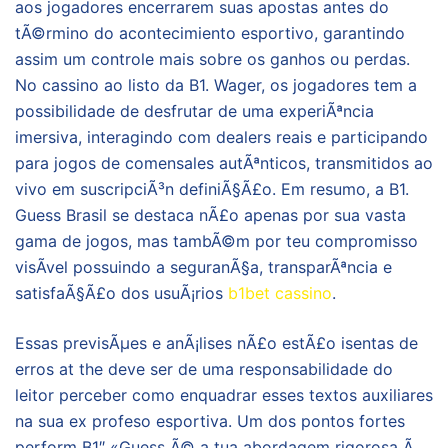
aos jogadores encerrarem suas apostas antes do
tÃ©rmino do acontecimiento esportivo, garantindo
assim um controle mais sobre os ganhos ou perdas.
No cassino ao listo da B1. Wager, os jogadores tem a
possibilidade de desfrutar de uma experiÃªncia
imersiva, interagindo com dealers reais e participando
para jogos de comensales autÃªnticos, transmitidos ao
vivo em suscripciÃ³n definiÃ§Ã£o. Em resumo, a B1.
Guess Brasil se destaca nÃ£o apenas por sua vasta
gama de jogos, mas tambÃ©m por teu compromisso
visÃ­vel possuindo a seguranÃ§a, transparÃªncia e
satisfaÃ§Ã£o dos usuÃ¡rios
b1bet cassino
.
Essas previsÃµes e anÃ¡lises nÃ£o estÃ£o isentas de
erros at the deve ser de uma responsabilidade do
leitor perceber como enquadrar esses textos auxiliares
na sua ex profeso esportiva. Um dos pontos fortes
perform B1″ «Guess Ã© a tua abordagem rigorosa Ã