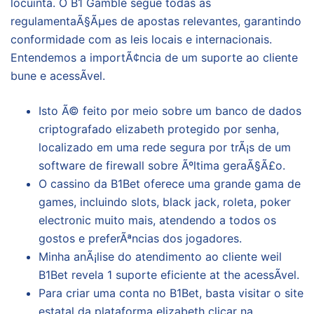
locuinta. O B1 Gamble segue todas as
regulamentaÃ§Ãµes de apostas relevantes, garantindo
conformidade com as leis locais e internacionais.
Entendemos a importÃ¢ncia de um suporte ao cliente
bune e acessÃ­vel.
Isto Ã© feito por meio sobre um banco de dados
criptografado elizabeth protegido por senha,
localizado em uma rede segura por trÃ¡s de um
software de firewall sobre Ãºltima geraÃ§Ã£o.
O cassino da B1Bet oferece uma grande gama de
games, incluindo slots, black jack, roleta, poker
electronic muito mais, atendendo a todos os
gostos e preferÃªncias dos jogadores.
Minha anÃ¡lise do atendimento ao cliente weil
B1Bet revela 1 suporte eficiente at the acessÃ­vel.
Para criar uma conta no B1Bet, basta visitar o site
estatal da plataforma elizabeth clicar na