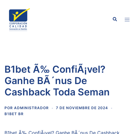
Saltar
al
Buscar
contenido
Alte
men
B1bet Ã‰ ConfiÃ¡vel?
Ganhe BÃ´nus De
Cashback Toda Seman
POR
ADMINISTRADOR
7 DE NOVIEMBRE DE 2024
B1BET BR
B1bet Ã‰ ConfiÃ¡vel? Ganhe BÃ´nus De Cashback