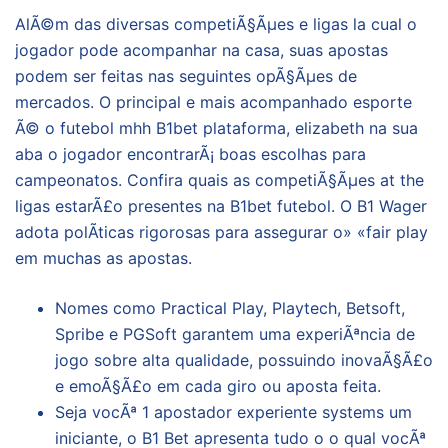
AlÃ©m das diversas competiÃ§Ãµes e ligas la cual o
jogador pode acompanhar na casa, suas apostas
podem ser feitas nas seguintes opÃ§Ãµes de
mercados. O principal e mais acompanhado esporte
Ã© o futebol mhh B1bet plataforma, elizabeth na sua
aba o jogador encontrarÃ¡ boas escolhas para
campeonatos. Confira quais as competiÃ§Ãµes at the
ligas estarÃ£o presentes na B1bet futebol. O B1 Wager
adota polÃ­ticas rigorosas para assegurar o» «fair play
em muchas as apostas.
Nomes como Practical Play, Playtech, Betsoft,
Spribe e PGSoft garantem uma experiÃªncia de
jogo sobre alta qualidade, possuindo inovaÃ§Ã£o
e emoÃ§Ã£o em cada giro ou aposta feita.
Seja vocÃª 1 apostador experiente systems um
iniciante, o B1 Bet apresenta tudo o o qual vocÃª